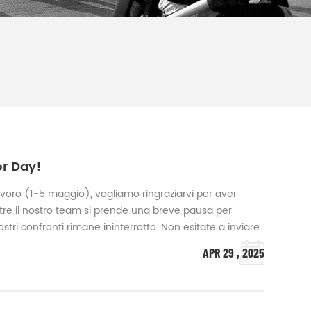
or Day!
voro (1-5 maggio), vogliamo ringraziarvi per aver
tre il nostro team si prende una breve pausa per
vostri confronti rimane ininterrotto. Non esitate a inviare
amail@cxxgz.com
,e risponderemo tempestivamente
APR 29 , 2025
riprese.Curioso di conosc...