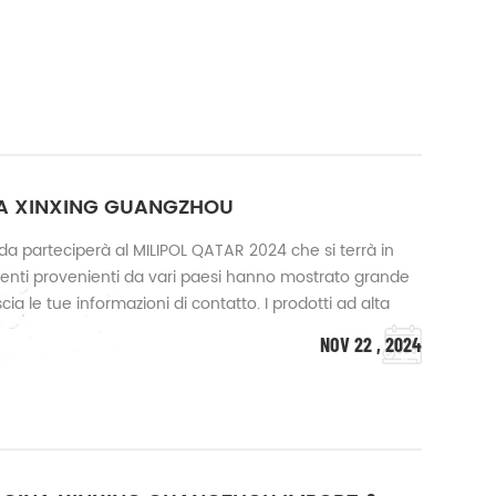
NA XINXING GUANGZHOU
nda parteciperà al MILIPOL QATAR 2024 che si terrà in
ienti provenienti da vari paesi hanno mostrato grande
ascia le tue informazioni di contatto. I prodotti ad alta
ione notturna e veicoli blindati sono i più
NOV 22 , 2024
ti. La nostra azi...