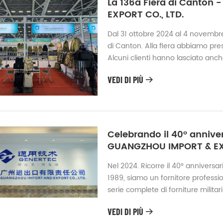
La 136a Fiera di Canton
EXPORT CO., LTD.
Dal 31 ottobre 2024 al 4 novembre
di Canton. Alla fiera abbiamo pres
Alcuni clienti hanno lasciato anche
fiducia. Forniremo ai nostri client
VEDI DI PIÙ
da molti paesi, come Medio Oriente
Celebrando il 40° annive
GUANGZHOU IMPORT & EXP
Nel 2024. Ricorre il 40° anniversa
1989, siamo un fornitore profession
serie complete di forniture militar
all'esportazione militare del Cons
VEDI DI PIÙ
nostra fabbrica di prodotti antipr..