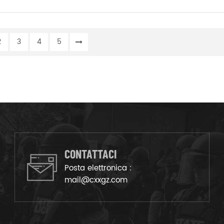
2
3
4
5
CONTATTACI
Posta elettronica :
mail@cxxgz.com