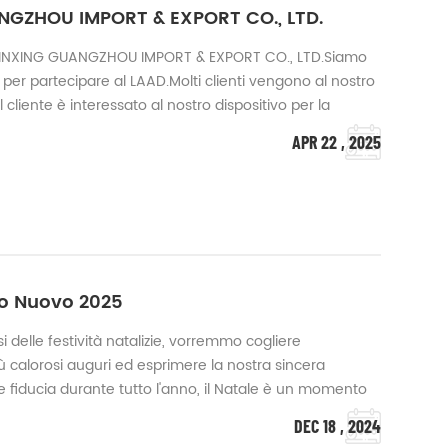
GZHOU IMPORT & EXPORT CO., LTD.
NA XINXING GUANGZHOU IMPORT & EXPORT CO., LTD.Siamo
, per partecipare al LAAD.Molti clienti vengono al nostro
l cliente è interessato al nostro dispositivo per la
 piani futuri di approvvigionamento dei vari Paesi e le
APR 22 , 2025
cooperazione...
no Nuovo 2025
rsi delle festività natalizie, vorremmo cogliere
più calorosi auguri ed esprimere la nostra sincera
 e fiducia durante tutto l'anno, il Natale è un momento
gratitudine e vorremmo condividere questo momento
DEC 18 , 2024
amo i nostri più caloro...