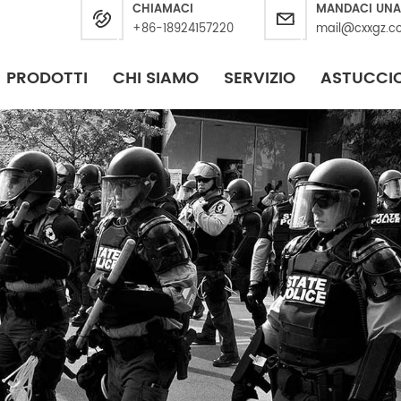
CHIAMACI
MANDACI UNA
+86-18924157220
mail@cxxgz.c
PRODOTTI
CHI SIAMO
SERVIZIO
ASTUCCI