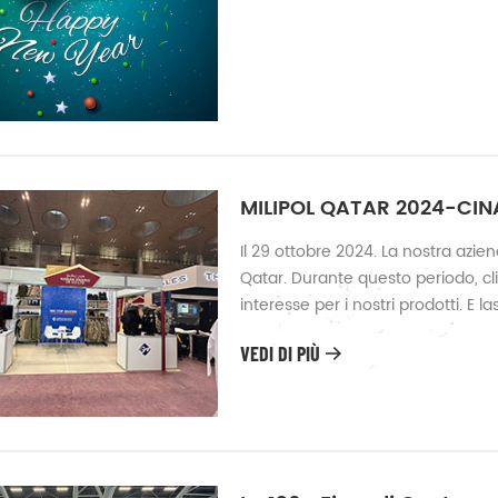
MILIPOL QATAR 2024-CI
Il 29 ottobre 2024. La nostra azie
Qatar. Durante questo periodo, cl
interesse per i nostri prodotti. E l
tecnologia come occhiali per la vis
VEDI DI PIÙ
frequentemente consultati dai clien