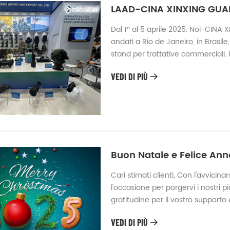
LAAD-CINA XINXING GUAN
Dal 1° al 5 aprile 2025. Noi-CI
andati a Rio de Janeiro, in Brasile
stand per trattative commerciali. I
visione notturna.E ha comunicato i
VEDI DI PIÙ
modalità per realizzare la futura 
Buon Natale e Felice An
Cari stimati clienti, Con l'avvicina
l'occasione per porgervi i nostri 
gratitudine per il vostro supporto
di celebrazione, riflessione, e 
VEDI DI PIÙ
speciale con te. Questo Natale invi