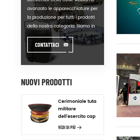
avanzato le apparecchiature per
la produzione per tutti i prodotti
della nostra categoria. Siamo in
grado di mettere il vostro logo
sul nostro caldo-vendita del
CONTATTACI
modello o aiutare a produrre gli
ordini quando si incontra
toughissues. Assistiamo i nostri
clienti di valore per progettare e
NUOVI PRODOTTI
sviluppare i loro prodotti, in piedi
sulla Creatività & Innovativo
Cerimoniale tuta
piedi. Produciamo i prodotti del
militare
nostro cliente con la Garanzia
dell'esercito cap
della Qualità, la Consegna di
VEDI DI PIÙ
Precisione & rapporto Costo-
Efficacia. Design Noi di