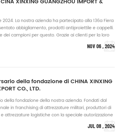
 - CINA XINXING GUANGZHOU IMPORT &
 2024. La nostra azienda ha partecipato alla 136a Fiera
entato abbigliamento, prodotti antiproiettile e cappelli.
 dei campioni per questo. Grazie ai clienti per la loro
i un servizio della massima qualità. I clienti provengono
NOV 06 , 2024
,...
rsario della fondazione di CHINA XINXING
ORT CO., LTD.
rio della fondazione della nostra azienda. Fondati dal
ale in franchising di attrezzature militari, produttori di
i e attrezzature logistiche con la speciale autorizzazione
iglio di Stato della RPC. Situato a Guangzhou e con la
JUL 08 , 2024
.