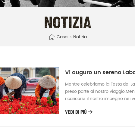
NOTIZIA
Casa
Notizia
Vi auguro un sereno Lab
Mentre celebriamo la Festa del La
preso parte al nostro viaggio.Men
ricaricarsi, il nostro impegno nei 
richieste o informazioni via email
VEDI DI PIÙ
non appena le operazioni saranno 