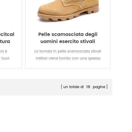
acitcal
Pelle scamosciata degli
ntura
uomini esercito stivali
ura è
La tomaia in pelle scamosciata stivali
 fuori
militari viene fornito con una spessa
ldati.
vulcanizzata suola in gomma con
incisioni Panama suola per una maggiore
trazione mentre si è in movimento. Top
qualità in vera pelle raggiungimento di
un totale di
19
pagine
una buona qualità, resistente,
confortevole, traspirante. Con opzionale
impermeabile, resistente all'olio, resistente
al fuoco, pugnalata a prova di funzione.