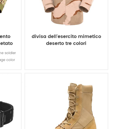
ento
divisa dell'esercito mimetico
etato
deserto tre colori
he soldier
age color
italiano.