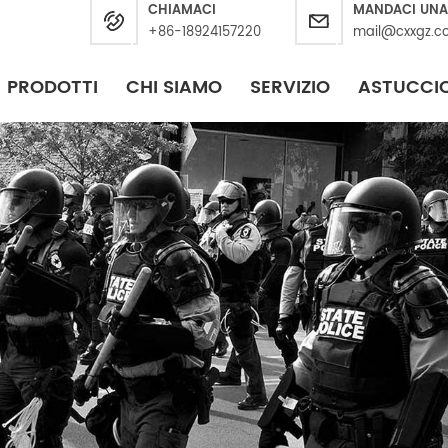
CHIAMACI
MANDACI UNA
+86-18924157220
mail@cxxgz.c
PRODOTTI
CHI SIAMO
SERVIZIO
ASTUCCI