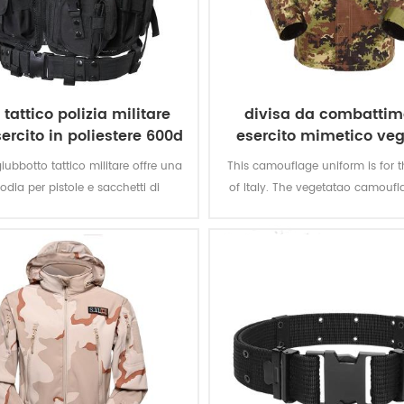
t tattico polizia militare
divisa da combattim
sercito in poliestere 600d
esercito mimetico veg
italiano
iubbotto tattico militare offre una
This camouflage uniform is for t
odia per pistole e sacchetti di
of Italy. The vegetatao camoufl
e per missioni speciali. il tessuto
multicam fits field like ambiente 
 in poliestere con rivestimento in
rende il giubbotto resistente e
impermeabile.