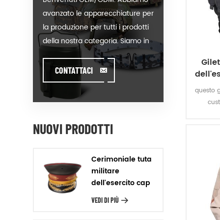
avanzato le apparecchiature per
la produzione per tutti i prodotti
della nostra categoria. Siamo in
grado di mettere il vostro logo
Gile
sul nostro caldo-vendita del
CONTATTACI
dell'e
modello o aiutare a produrre gli
questo g
ordini quando si incontra
cust
toughissues. Assistiamo i nostri
magaizn
clienti di valore per progettare e
NUOVI PRODOTTI
oxford
sviluppare i loro prodotti, in piedi
pvc 
sulla Creatività & Innovativo
Cerimoniale tuta
piedi. Produciamo i prodotti del
militare
nostro cliente con la Garanzia
dell'esercito cap
della Qualità, la Consegna di
VEDI DI PIÙ
Precisione & rapporto Costo-
Efficacia. Design Noi di