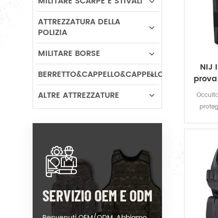
MILITARE SCARPE E STIVALI
ATTREZZATURA DELLA
POLIZIA
MILITARE BORSE
NIJ 
BERRETTO&CAPPELLO&CAPPELLO
prova
ALTRE ATTREZZATURE
Occulta
proteg
arma da
SERVIZIO OEM E ODM
Benvenuti OEM/ODM. Abbiamo