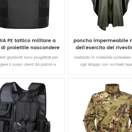
IIIA PE tattico militare a
poncho impermeabile m
 di proiettile nascondere
dell'esercito del rives
vest
impermeabile
bili giubbotti sono progettati per
realizzato in materiale poliestere 
gere il corpo utenti da pistola e
agli strappi, con occhielli ispess
 fuoco, pur rimanendo invisibile
poncho militare offre una mi
agli altri.
protezione dagli agenti atmosfer
permanentemente idrorepelle
estremamente resistenti all'abr
allo strappo.