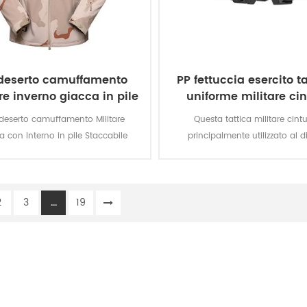
 deserto camuffamento
PP fettuccia esercito t
re inverno giacca in pile
uniforme militare ci
 deserto camuffamento Militare
Questa tattica militare cint
a con Interno in pile Staccabile
principalmente utilizzato al di
a militare soldato. Il principale
dell'uniforme da parte dei so
le poliestere 100%, il processo di
tessuto di tessitura.
2
3
...
19