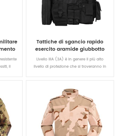
ilitare
Tattiche di sgancio rapido
timento
esercito aramide giubbotto
antiproiettile
resistente
Livello IIIA (3A) è in genere il più alto
iti, il
livello di protezione che si troveranno in
gliore
morbido armatura. Il giubbotto ti protegge
ici e sono
da tutto, da una pistola di BB per una .44
nti ed
magnum. Che è grande protezione. Non
asione e
accontentarsi di altri giubbotti che offrono
un livello IIA o di II livello.