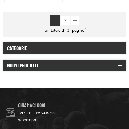
poncho
1
2
un totale di
2
pagine
CATEGORIE
NUOVI PRODOTTI
CHIAMACI OGGI
Tel :
+86-18924157220
Whatsapp :