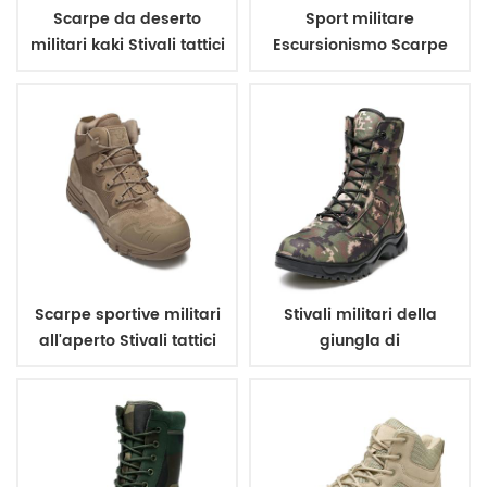
Scarpe da deserto
Sport militare
militari kaki Stivali tattici
Escursionismo Scarpe
militari con cerniera
da esterno Stivali da
giungla tattici
dell'esercito
Scarpe sportive militari
Stivali militari della
all'aperto Stivali tattici
giungla di
della giungla
combattimento di
dell'esercito
arrampicata all'aperto
multifunzionali mimetici
verdi