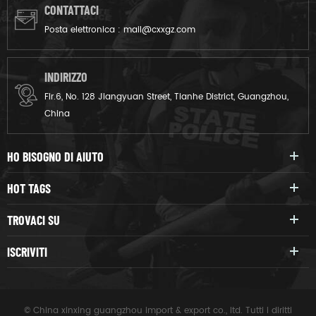
CONTATTACI
Posta elettronica :
mail@cxxgz.com
INDIRIZZO
Flr.6, No. 128 Jiangyuan Street, Tianhe District, Guangzhou,
China
HO BISOGNO DI AIUTO
HOT TAGS
TROVACI SU
ISCRIVITI
© China xinxing guangzhou import & export co., ltd. Tutti i diritti