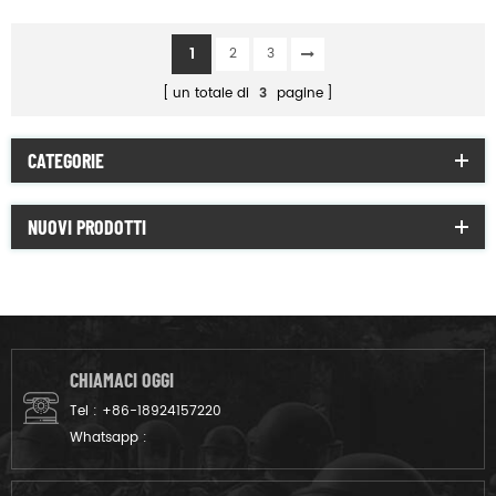
militare della giungla di
combattimento degli
1
2
3
uomini neri
un totale di
3
pagine
CATEGORIE
NUOVI PRODOTTI
CHIAMACI OGGI
Tel :
+86-18924157220
Whatsapp :