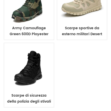
Army Camouflage
Scarpe sportive da
Green 600D Ployester
esterno militari Desert
Military Combat Jungle
Army Tactical Jungle
Boots Stivali da trekking
Short Boots
Scarpe di sicurezza
della polizia degli stivali
tattici dell'esercito