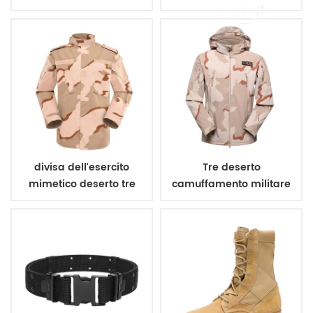
mimetico vegetato
mimetico dpm
italiano
divisa dell'esercito
Tre deserto
mimetico deserto tre
camuffamento militare
colori
inverno giacca in pile