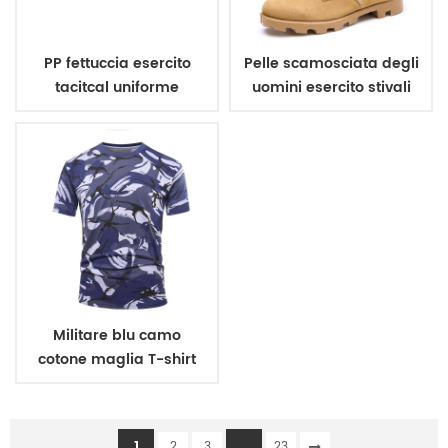
PP fettuccia esercito
Pelle scamosciata degli
tacitcal uniforme
uomini esercito stivali
militare cintura
Militare blu camo
cotone maglia T-shirt
1
...
2
3
23