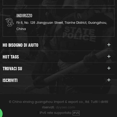
INDIRIZZO
Flr.6, No. 128 Jiangyuan Street, Tianhe District, Guangzhou,
China
HO BISOGNO DI AIUTO
HOT TAGS
TROVACI SU
ISCRIVITI
© China xinxing guangzhou import & export co., ltd. Tutti i diritti
riservati.
dyyseo.com
|
IPv6 rete supportata
IPV6