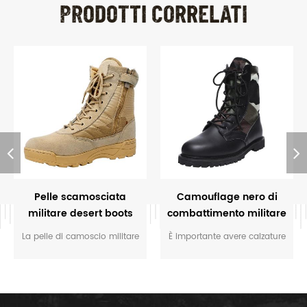
PRODOTTI CORRELATI
Pelle scamosciata
Camouflage nero di
militare desert boots
combattimento militare
jungle boots
La pelle di camoscio militare
È importante avere calzature
desert boots sono stivali
durevole che protegge
progettati per essere
quando si sono l'esecuzione
indossati dai soldati durante
del compito e fare si sposta
il combattimento o di
velocemente. Il camouflage