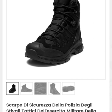
Scarpe Di Sicurezza Della Polizia Degli
Stivali Tattici Dell'esercito Militare Della