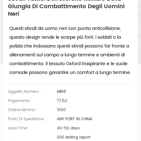
Giungla Di Combattimento Degli Uomini
Neri
Questi stivali da uomo neri con punta anticollisione,
questo design rende le scarpe più forti. I soldati o la
polizia che indossano questi stivali possono far fronte a
allenamenti sul campo a lungo termine e ambienti di
combattimento.
Il tessuto Oxford traspirante e le suole
comode possono garantire un comfort a lungo termine.
Oggetto Numero.:
MB18
Pagamento:
TT/LC
Ordine Minimo:
1000
Porto Di Spedizione:
ANY PORT IN CHINA
Lead Time:
40-50 days
:
SGS testing report