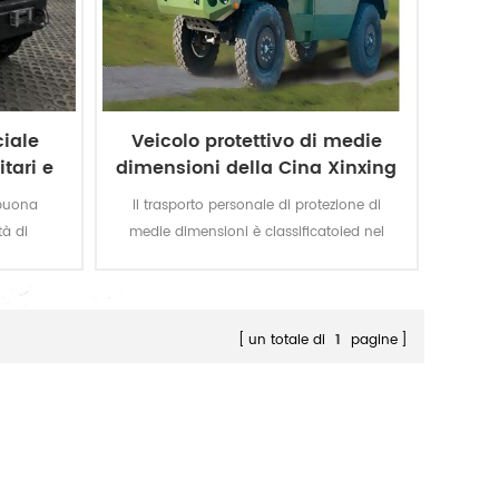
ciale
Veicolo protettivo di medie
tari e
dimensioni della Cina Xinxing
 buona
Il trasporto personale di protezione di
tà di
medie dimensioni è classificatoied nel
o blindato
plotone trasporto personale di protezione
e polizia.
di medie dimensioni e trasporto personale
di protezione di classe media, adatto per
battaglie tutto il giorno/tutto il territorio e
un totale di
1
pagine
supportare le missioni di consegna. Il
trasporto truppe di protezione di classe
media è in grado di trasportare un soldato
corazzato di classe, può servire come
supporto antincendio, comando di