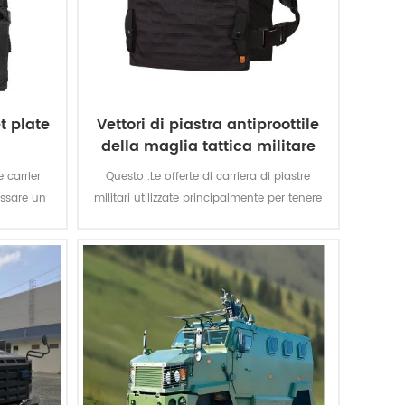
et plate
Vettori di piastra antiproottile
della maglia tattica militare
della polizia
e carrier
Questo .Le offerte di carriera di piastre
ossare un
militari utilizzate principalmente per tenere
i crossfit
la piastra antiproiettile per le forze
dell'ordine, esercito.