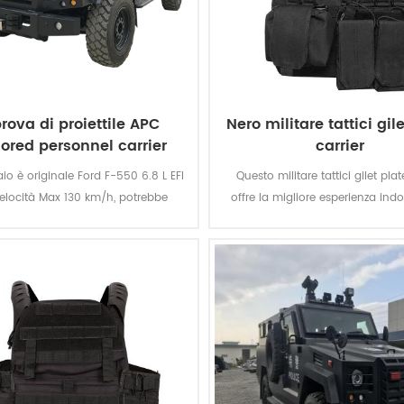
rova di proiettile APC
Nero militare tattici gil
ored personnel carrier
carrier
aio è originale Ford F-550 6.8 L EFI
Questo militare tattici gilet plat
velocità Max 130 km/h, potrebbe
offre la migliore esperienza ind
aricare 10-12 soldati a max.
militare di campo di battaglia e d
training.