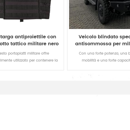
targa antiproiettile con
Veicolo blindato spe
tto tattico militare nero
antisommossa per mili
polizia
sto portapiatti militare offre
Con una forte potenza, una
lmente utilizzato per contenere la
mobilità e una forte capaci
ntiproiettile per le forze dell'ordine,
attraversare il paese, è un veicol
cito. Può essere utilizzato da solo
antisommossa ideale per militari 
 giubbotto tattico o giubbotto
roiettile, con tasche interne per
piastre antiproiettile.