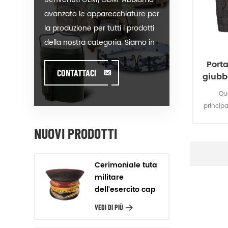
avanzato le apparecchiature per
la produzione per tutti i prodotti
della nostra categoria. Siamo in
grado di mettere il vostro logo
Porta
sul nostro caldo-vendita del
CONTATTACI
giubbo
modello o aiutare a produrre gli
Que
ordini quando si incontra
principa
toughissues. Assistiamo i nostri
piastra a
clienti di valore per progettare e
NUOVI PRODOTTI
l'eser
sviluppare i loro prodotti, in piedi
come
antip
sulla Creatività & Innovativo
Cerimoniale tuta
piedi. Produciamo i prodotti del
militare
nostro cliente con la Garanzia
dell'esercito cap
della Qualità, la Consegna di
VEDI DI PIÙ
Precisione & rapporto Costo-
Efficacia. Design Noi di