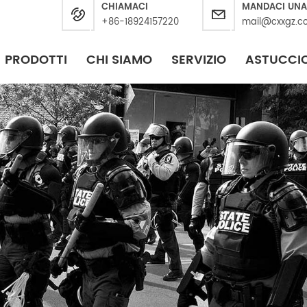
CHIAMACI
MANDACI UNA
+86-18924157220
mail@cxxgz.c
PRODOTTI
CHI SIAMO
SERVIZIO
ASTUCCI