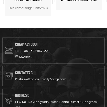
combattimento
mimetico deserto tre
esercito mimetico
colori
This camouflage uniform is
vegetato italiano
for the soldier of Italy. The
vegetatao camouflage color
multicam fits field like
ambiente italiano.
CHIAMACI OGGI
Tel :
+86-18924157220
Whatsapp :
CONTATTACI
Posta elettronica :
mail@cxxgz.com
INDIRIZZO
Flr.6, No. 128 Jiangyuan Street, Tianhe District, Guangzhou,