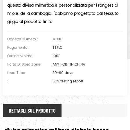
questa divisa mimetica è personalizzata per i rangers di
m.o.e. della cambogia. l'abbiamo progettato dal tessuto
grigio al prodotto finito.
Oggetto Numero.:
MU01
Pagamento:
TT/LC
Ordine Minimo:
1000
Porto Di Spedizione:
ANY PORT IN CHINA
Lead Time:
30-60 days
:
SGS testing report
DETTAGLI SUL PRODOTTO