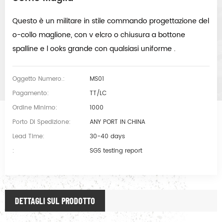
Questo è un militare in stile commando progettazione del
o-collo maglione, con v
elcro o chiusura a bottone
spalline
e l
ooks grande con qualsiasi uniforme
.
Oggetto Numero.:
MS01
Pagamento:
TT/LC
Ordine Minimo:
1000
Porto Di Spedizione:
ANY PORT IN CHINA
Lead Time:
30-40 days
:
SGS testing report
DETTAGLI SUL PRODOTTO