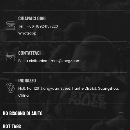
ooks grande con qualsiasi
“IMMIGRAZIONE” lettere sul
uniforme .
lato posteriore, con NIS logo
ri infront. È specialmente per
CHIAMACI OGGI
le persone che lavorano nel
Tel :
+86-18924157220
NIS.
Whatsapp :
CONTATTACI
Posta elettronica :
mail@cxxgz.com
INDIRIZZO
Flr.6, No. 128 Jiangyuan Street, Tianhe District, Guangzhou,
China
HO BISOGNO DI AIUTO
HOT TAGS