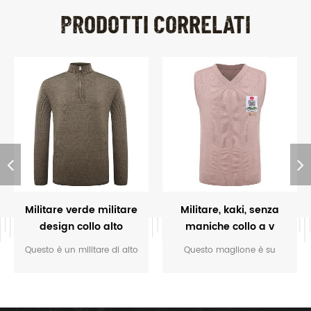
PRODOTTI CORRELATI
Militare verde militare
Militare, kaki, senza
design collo alto
maniche collo a v
esercito maglione di
maglione Nigeria
Questo è un militare di alto
Questo maglione è su
lana
design a collo esercito
misura per il NIS della
maglione di lana, con la
Nigeria. È scollo a V e un
spalla e il rinforzo schiena e l
design senza maniche, con