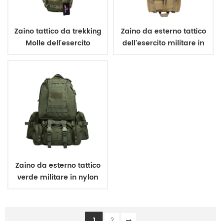
Zaino tattico da trekking
Zaino da esterno tattico
Molle dell'esercito
dell'esercito militare in
militare Borsa per
poliestere 600 D 65L
l'acqua con vescica
d'acqua in TPU da 3 litri
Zaino da esterno tattico
verde militare in nylon
600D 45L
1
2