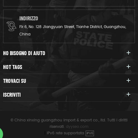
INDIRIZZO
Flr.6, No. 128 Jiangyuan Street, Tianhe District, Guangzhou,
China
HO BISOGNO DI AIUTO
HOT TAGS
TROVACI SU
ISCRIVITI
© China xinxing guangzhou import & export co., ltd. Tutti i diritti
riservati.
dyyseo.com
|
IPv6 rete supportata
IPV6