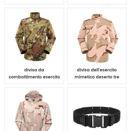
giubbotto antiproiettile
poliestere 600d
divisa da
divisa dell'esercito
combattimento esercito
mimetico deserto tre
mimetico vegetato
colori
italiano