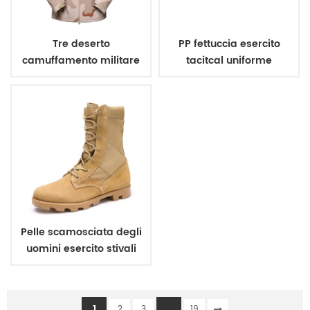
Tre deserto
PP fettuccia esercito
camuffamento militare
tacitcal uniforme
inverno giacca in pile
militare cintura
Pelle scamosciata degli
uomini esercito stivali
1
...
2
3
19