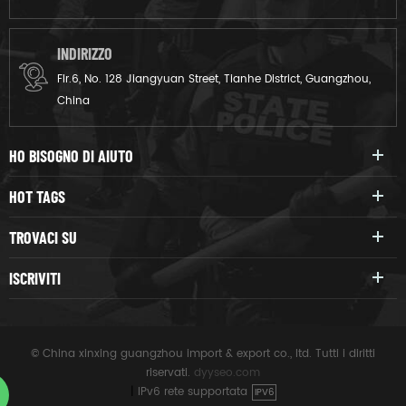
INDIRIZZO
Flr.6, No. 128 Jiangyuan Street, Tianhe District, Guangzhou,
China
HO BISOGNO DI AIUTO
HOT TAGS
TROVACI SU
ISCRIVITI
© China xinxing guangzhou import & export co., ltd. Tutti i diritti
riservati.
dyyseo.com
|
IPv6 rete supportata
IPV6