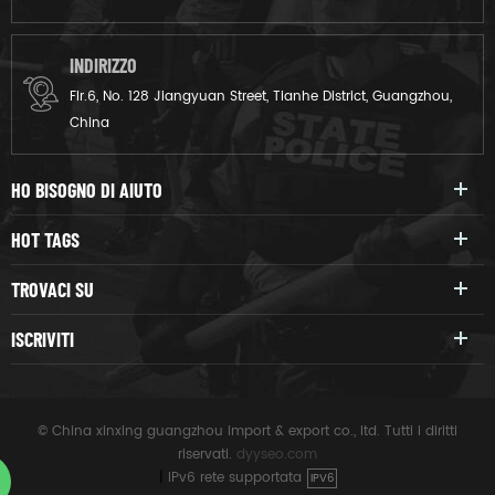
INDIRIZZO
Flr.6, No. 128 Jiangyuan Street, Tianhe District, Guangzhou,
China
HO BISOGNO DI AIUTO
HOT TAGS
TROVACI SU
ISCRIVITI
© China xinxing guangzhou import & export co., ltd. Tutti i diritti
riservati.
dyyseo.com
|
IPv6 rete supportata
IPV6