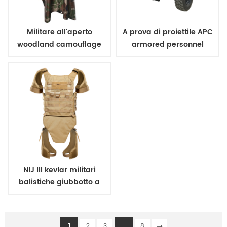
Militare all'aperto
A prova di proiettile APC
woodland camouflage
armored personnel
poncho
carrier
NIJ III kevlar militari
balistiche giubbotto a
prova di proiettile
armatura
1
...
2
3
8