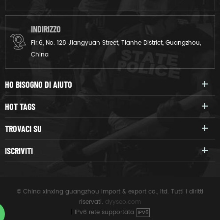
INDIRIZZO
Flr.6, No. 128 Jiangyuan Street, Tianhe District, Guangzhou,
China
HO BISOGNO DI AIUTO
HOT TAGS
TROVACI SU
ISCRIVITI
© China xinxing guangzhou import & export co., ltd. Tutti i diritti
riservati.
dyyseo.com
|
IPv6 rete supportata
IPV6