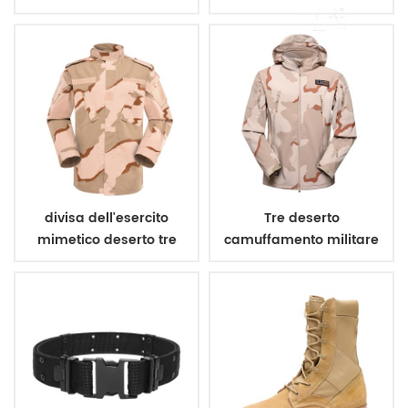
giubbotto antiproiettile
poliestere 600d
divisa dell'esercito
Tre deserto
mimetico deserto tre
camuffamento militare
colori
inverno giacca in pile