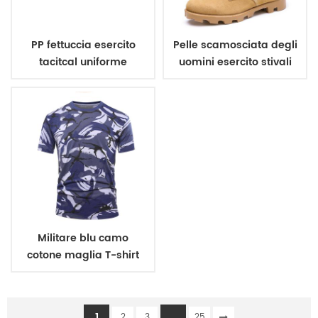
PP fettuccia esercito
Pelle scamosciata degli
tacitcal uniforme
uomini esercito stivali
militare cintura
Militare blu camo
cotone maglia T-shirt
1
...
2
3
25