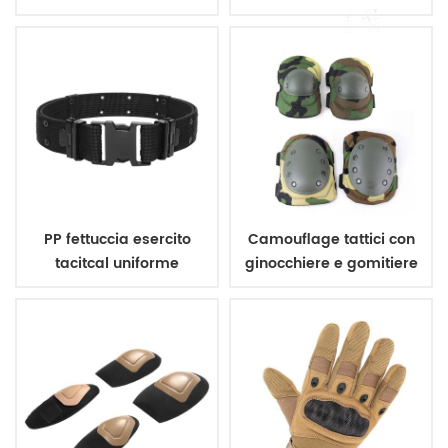
giubbotto antiproiettile
poliestere 600d
PP fettuccia esercito
Camouflage tattici con
tacitcal uniforme
ginocchiere e gomitiere
militare cintura