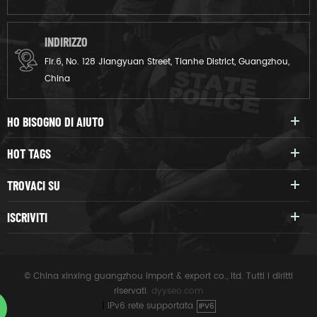
INDIRIZZO
Flr.6, No. 128 Jiangyuan Street, Tianhe District, Guangzhou,
China
HO BISOGNO DI AIUTO
HOT TAGS
TROVACI SU
ISCRIVITI
© China xinxing guangzhou import & export co., ltd. Tutti i diritti
riservati.
dyyseo.com
|
IPv6 rete supportata
IPV6