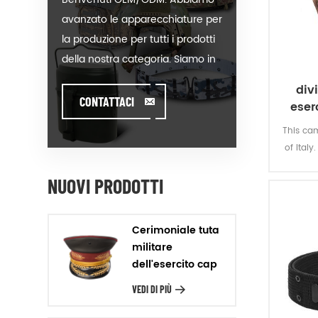
avanzato le apparecchiature per
la produzione per tutti i prodotti
della nostra categoria. Siamo in
grado di mettere il vostro logo
div
sul nostro caldo-vendita del
CONTATTACI
eser
modello o aiutare a produrre gli
This cam
ordini quando si incontra
of Ital
toughissues. Assistiamo i nostri
multicam
clienti di valore per progettare e
NUOVI PRODOTTI
sviluppare i loro prodotti, in piedi
sulla Creatività & Innovativo
Cerimoniale tuta
piedi. Produciamo i prodotti del
militare
nostro cliente con la Garanzia
dell'esercito cap
della Qualità, la Consegna di
VEDI DI PIÙ
Precisione & rapporto Costo-
Efficacia. Design Noi di