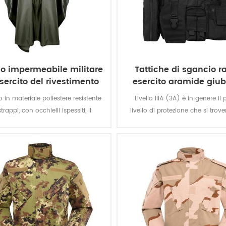
o impermeabile militare
Tattiche di sgancio r
esercito del rivestimento
esercito aramide giub
impermeabile
antiproiettile
to in materiale poliestere resistente
Livello IIIA (3A) è in genere il 
strappi, con occhielli ispessiti, il
livello di protezione che si trov
ho militare offre una migliore
morbido armatura. Il giubbotto t
ne dagli agenti atmosferici e sono
da tutto, da una pistola di BB p
anentemente idrorepellenti ed
magnum. Che è grande protezi
amente resistenti all'abrasione e
accontentarsi di altri giubbotti c
allo strappo.
un livello IIA o di II livello