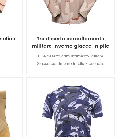
metico
Tre deserto camuffamento
militare inverno giacca in pile
I Tre deserto camuffamento Militare
Giacca con Interno in pile Staccabile
Giacca militare soldato. Il principale
materiale poliestere 100%, il processo di
tessuto di tessitura.