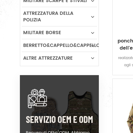
MILITARE SCARPE E STIVALI
ATTREZZATURA DELLA
POLIZIA
MILITARE BORSE
ponch
BERRETTO&CAPPELLO&CAPPELLO
dell'
ALTRE ATTREZZATURE
realizza
agli 
ponc
protezio
perm
estrem
SERVIZIO OEM E ODM
Benvenuti OEM/ODM. Abbiamo