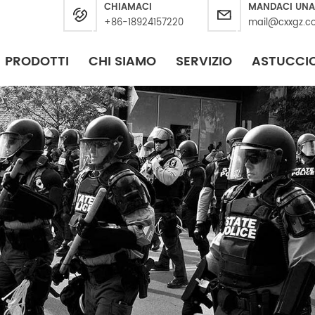
CHIAMACI
MANDACI UNA
+86-18924157220
mail@cxxgz.c
PRODOTTI
CHI SIAMO
SERVIZIO
ASTUCCI