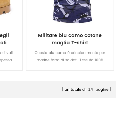
egli
Militare blu camo cotone
ali
maglia T-shirt
 stivali
Questo blu camo è principalmente per
 spessa
marine forza di soldati. Tessuto:100%
a con
cotone, a maglia, di 160 gsm, morbido e
 maggiore
confortevole, traspirante e buon
nto. Top
assorbimento del sudore, la solidità del
mento di
colore di illuminazione, di lavaggio e allo
un totale di
24
pagine
nte,
sfregamento, è di livello 3-4
opzionale
resistente
funzione.