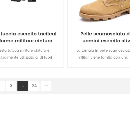
ttuccia esercito tacitcal
Pelle scamosciata d
forme militare cintura
uomini esercito stiv
sta tattica militare cintura è
La tomaia in pelle scamosciata
cipalmente utilizzato al di fuori
militari viene fornito con una
'uniforme da parte dei soldati.
vulcanizzata suola in gomm
incisioni Panama suola per una
trazione mentre si è in movime
2
3
...
24
qualità in vera pelle raggiungi
una buona qualità, resiste
confortevole, traspirante. Con 
impermeabile, resistente all'olio, 
al fuoco, pugnalata a prova di 