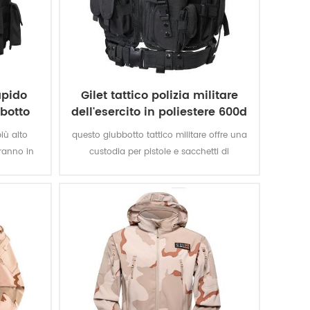
apido
Gilet tattico polizia militare
botto
dell'esercito in poliestere 600d
più alto
questo giubbotto tattico militare offre una
eranno in
custodia per pistole e sacchetti di
i protegge
magaizne per missioni speciali. il tessuto
er una .44
oxford in poliestere con rivestimento in
one. Non
pvc rende il giubbotto resistente e
he offrono
impermeabile.
.