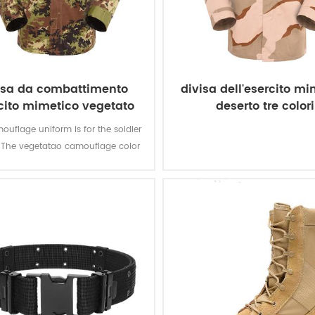
isa da combattimento
divisa dell'esercito mi
cito mimetico vegetato
deserto tre colori
italiano
ouflage uniform is for the soldier
y. The vegetatao camouflage color
 fits field like ambiente italiano.