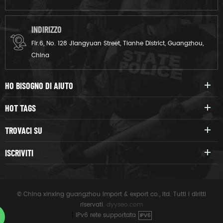
INDIRIZZO
Flr.6, No. 128 Jiangyuan Street, Tianhe District, Guangzhou,
China
HO BISOGNO DI AIUTO
HOT TAGS
TROVACI SU
ISCRIVITI
© China xinxing guangzhou import & export co., ltd. Tutti i diritti
riservati.
dyyseo.com
|
IPv6 rete supportata
IPV6