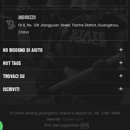
INDIRIZZO
Flr.6, No. 128 Jiangyuan Street, Tianhe District, Guangzhou,
China
HO BISOGNO DI AIUTO
HOT TAGS
TROVACI SU
ISCRIVITI
© China xinxing guangzhou import & export co., ltd. Tutti i diritti
riservati.
dyyseo.com
|
IPv6 rete supportata
IPV6